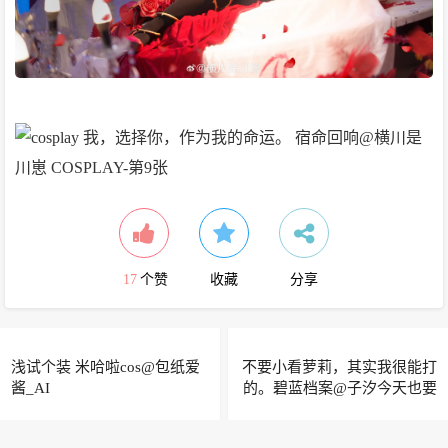
17
个赞
收藏
分享
浅试个装 米哈啦cos@包纸爱
不要小看萝莉，其实我很能打
酱_AI
的。碧蓝档案@子汐今天也要
努力哦