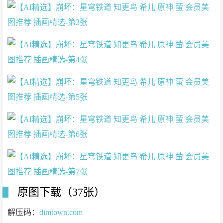
原图下载（37张）
解压码：
dimtown.com