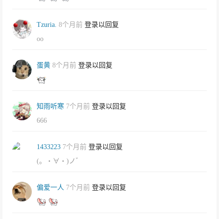
Tzuria.
8个月前
登录以回复
oo
蛋黄
8个月前
登录以回复
知雨听寒
7个月前
登录以回复
666
1433223
7个月前
登录以回复
(。・∀・)ノ゛
偏爱一人
7个月前
登录以回复