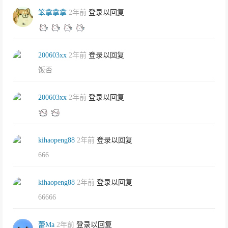
笨拿拿拿
2年前
登录以回复
200603xx
2年前
登录以回复
饭否
200603xx
2年前
登录以回复
kihaopeng88
2年前
登录以回复
666
kihaopeng88
2年前
登录以回复
66666
蕾Ma
2年前
登录以回复