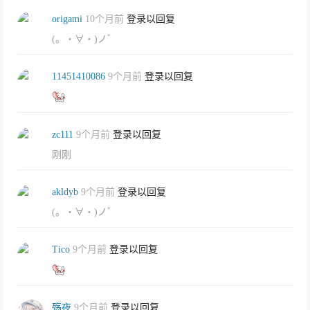
origami
10个月前
登录以回复
(。・∀・)ノ゛
11451410086
9个月前
登录以回复
zc111
9个月前
登录以回复
刚刚
akldyb
9个月前
登录以回复
(。・∀・)ノ゛
Tico
9个月前
登录以回复
殇夜
9个月前
登录以回复