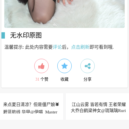
无水印原图
温馨提示: 此处内容需要
评论
后，
点击刷新
即可看到哦.
31
个赞
收藏
分享
来点夏日清凉？但是僵尸娘🕷️
江山云雾 皆若有情 王者荣耀
大乔白鹤梁神女@琉璃璃Ruri
碧蓝航线 华甲@伊喵_Master