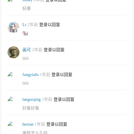
好康
Lt
2年前
登录以回复
画可
2年前
登录以回复
666
fangyiafn
1年前
登录以回复
666
langorqing
1年前
登录以回复
好看好看
hexian
1年前
登录以回复
审核怎么久吗