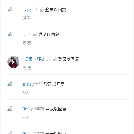
xyygs
2年前
登录以回复
好看
lc
2年前
登录以回复
嘿嘿
°温柔丶狂徒
2年前
登录以回复
嘿嘿
ssjeii
2年前
登录以回复
666
Rinky
2年前
登录以回复
666
Rinky
2年前
登录以回复