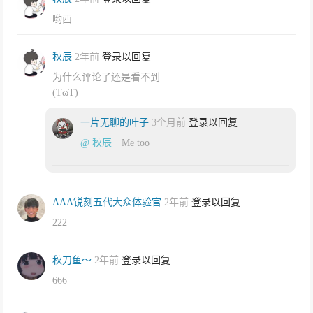
哟西
秋辰
2年前
登录以回复
为什么评论了还是看不到
(TωT)
一片无聊的叶子
3个月前
登录以回复
@ 秋辰
Me too
AAA锐刻五代大众体验官
2年前
登录以回复
222
秋刀鱼～
2年前
登录以回复
666