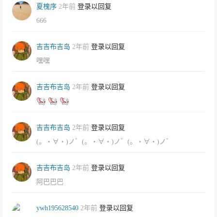
夏槐序
2年前
登录以回复
666
吉吉布吉岛
2年前
登录以回复
嘿嘿
吉吉布吉岛
2年前
登录以回复
吉吉布吉岛
2年前
登录以回复
(。・∀・)ノ゛(。・∀・)ノ゛(。・∀・)ノ゛
吉吉布吉岛
2年前
登录以回复
阿巴巴巴
ywh195628540
2年前
登录以回复