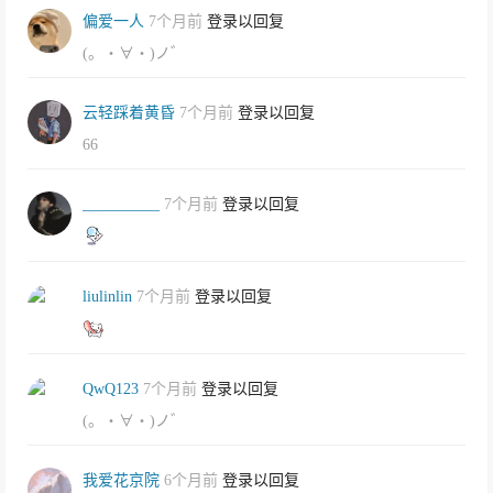
偏爱一人
7个月前
登录以回复
(。・∀・)ノ゛
云轻踩着黄昏
7个月前
登录以回复
66
__________
7个月前
登录以回复
liulinlin
7个月前
登录以回复
QwQ123
7个月前
登录以回复
(。・∀・)ノ゛
我爱花京院
6个月前
登录以回复