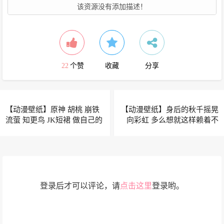
该资源没有添加描述！
22
个赞
收藏
分享
【动漫壁纸】原神 胡桃 崩铁
【动漫壁纸】身后的秋千摇晃
流萤 知更鸟 JK短裙 做自己的
向彩虹 多么想就这样赖着不
月亮 成为自己的光
走
登录后才可以评论，请
点击这里
登录哟。