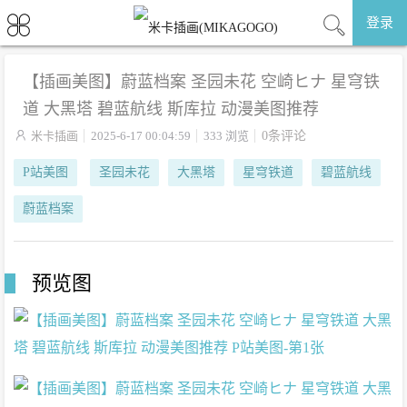
登录
【插画美图】蔚蓝档案 圣园未花 空崎ヒナ 星穹铁
道 大黑塔 碧蓝航线 斯库拉 动漫美图推荐

米卡插画
2025-6-17 00:04:59
333 浏览
0条评论
P站美图
圣园未花
大黑塔
星穹铁道
碧蓝航线
蔚蓝档案
预览图