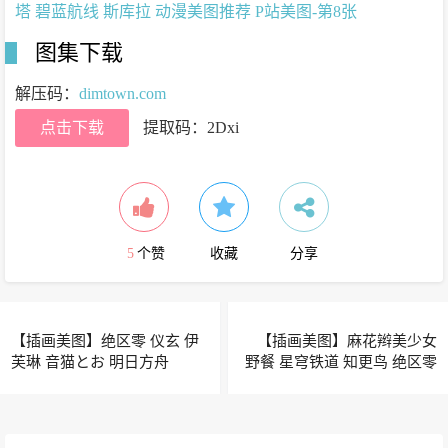
图集下载
解压码：
dimtown.com
点击下载
提取码：2Dxi
5
个赞
收藏
分享
【插画美图】绝区零 仪玄 伊
【插画美图】麻花辫美少女
芙琳 音猫とお 明日方舟
野餐 星穹铁道 知更鸟 绝区零
Mon3tr 咳，抱歉，太用力
仪玄 零 蔚蓝档案 飞鸟马时 老
了......
师也喜欢兔女郎吗？