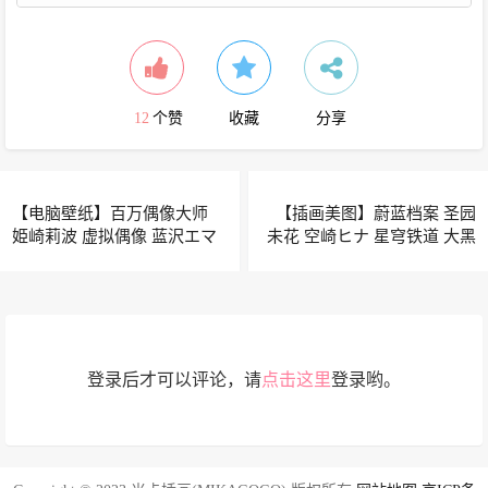
12
个赞
收藏
分享
【电脑壁纸】百万偶像大师
【插画美图】蔚蓝档案 圣园
姫崎莉波 虚拟偶像 蓝沢エマ
未花 空崎ヒナ 星穹铁道 大黑
鸣潮 卡提希娅 原神 丝柯克 动
塔 碧蓝航线 斯库拉 动漫美图
漫插画推荐
推荐
登录后才可以评论，请
点击这里
登录哟。