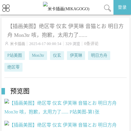
登录
【插画美图】绝区零 仪玄 伊芙琳 音猫とお 明日方
舟 Mon3tr 咳，抱歉，太用力了......

米卡插画
2025-6-17 00:00:54
329 浏览
0条评论
P站美图
Mon3tr
仪玄
伊芙琳
明日方舟
绝区零
预览图