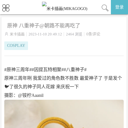
登录
原神 八重神子@朝路不能再吃了

米卡插画
2023-11-10 20:49:12
2464 浏览
0条评论
COSPLAY
#原神三周年##因提瓦特相聚##八重神子#
原神三周年咧 我爱过的角色数不胜数 最爱神子了 于是发个
🐦了很久的神子同人花嫁 来庆祝一下
摄影：@铵柠Aaanil ​​​