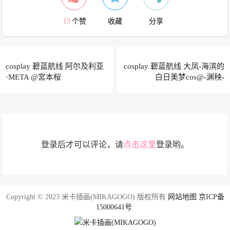
13
个赞
收藏
分享
cosplay 碧蓝航线 阿尔及利亚
cosplay 碧蓝航线 大凤-海滨的
·META @宮本桜
白日美梦cos@-渊秧-
登录后才可以评论，请
点击这里
登录哟。
Copyright © 2023 米卡插画(MIKAGOGO) 版权所有
网站地图
京ICP备
15000641号
.