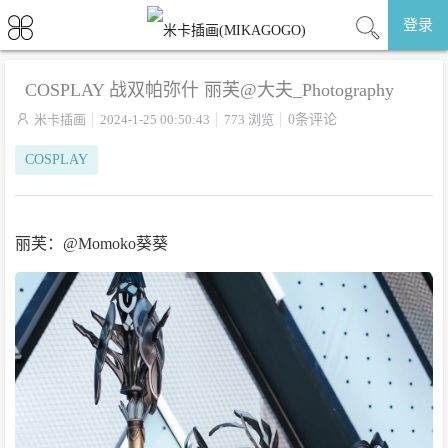
登录
COSPLAY 战双帕弥什 丽芙@大夫_Photography

米卡插画
2024-1-25 00:50:43
773 浏览
0条评论
COSPLAY
丽芙：@Momoko葵葵