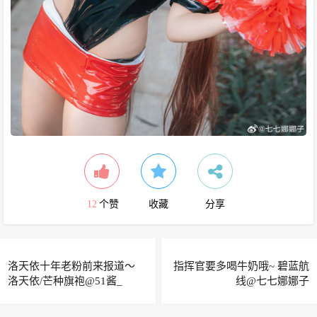
12
个赞
收藏
分享
洛天依十年老粉前来报道～
指挥官要多喝牛奶哦~ 碧蓝航
洛天依/芒种旗袍@51酱_
线@七七娜娜子