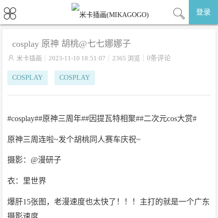
登录
cosplay 原神 胡桃@七七娜娜子

米卡插画
2023-11-10 18:51:07
2365 浏览
0条评论
COSPLAY
COSPLAY
#cosplay##原神三周年##因提瓦特相聚##二次元cos大赏#
原神三周连啦~发个胡桃同人赛车庆祝~
摄影：@漫研子
衣：里世界
爆肝15张图，老漫速度也太快了！！！主打的就是一个广东
摄影速度 ​​​