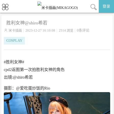
登录
胜利女神@shiro希若

米卡插画
2023-12-27 16:10:08
2514 浏览
0条评论
COSPLAY
#胜利女神#
cpd2返图第一次拍胜利女神的角色
出镜:@shiro希若
摄影：@爱吃蛋炒饭的Rio