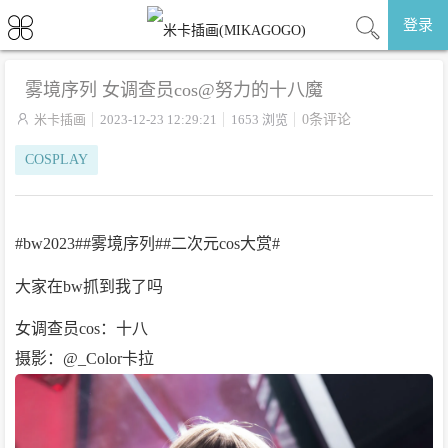
登录
雾境序列 女调查员cos@努力的十八魔

米卡插画
2023-12-23 12:29:21
1653 浏览
0条评论
COSPLAY
#bw2023##雾境序列##二次元cos大赏#
大家在bw抓到我了吗
女调查员cos：十八
摄影：@_Color卡拉 ​​​