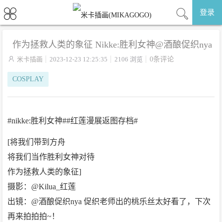
登录
作为拯救人类的象征 Nikke:胜利女神@酒酿促织nya

米卡插画
2023-12-23 12:25:35
2106 浏览
0条评论
COSPLAY
#nikke:胜利女神##红莲漫展返图存档#
[将我们带到方舟
将我们当作胜利女神对待
作为拯救人类的象征]
摄影：@Kilua_红莲
出镜：@酒酿促织nya 促织老师出的桃乐丝太好看了，下次
再来拍拍拍~！