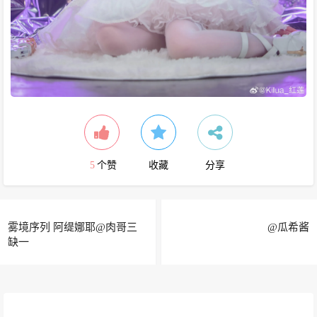
5
个赞
收藏
分享
雾境序列 阿缇娜耶@肉哥三
@瓜希酱
缺一