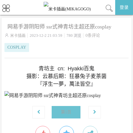
登录
网易手游阴阳师 ssr式神青坊主超还原cosplay

米卡插画
2023-12-2 21:03:59
780 浏览
0条评论
COSPLAY
青坊主 cn: Hyakki百鬼
摄影：云慕后期：狂暴兔子麦茶菌
『浮生一夢，萬法皆空』
第
1
页