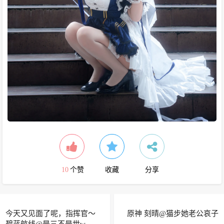
10
个赞
收藏
分享
今天又见面了呢，指挥官～
原神 刻晴@猫步她老公哀子
碧蓝航线@是三不是世w