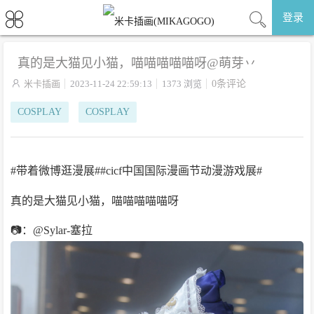
登录
真的是大猫见小猫，喵喵喵喵喵呀@萌芽丷

米卡插画
2023-11-24 22:59:13
1373 浏览
0条评论
COSPLAY
COSPLAY
#带着微博逛漫展##cicf中国国际漫画节动漫游戏展#
真的是大猫见小猫，喵喵喵喵喵呀
📷：@Sylar-塞拉 ​​​