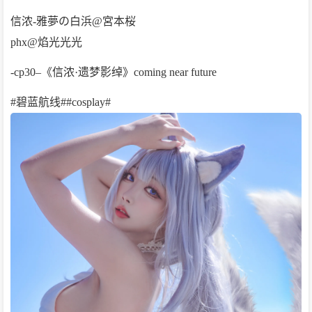
信浓-雅夢の白浜@宮本桜
phx@焰光光光
-cp30–《信浓·遗梦影绰》coming near future
#碧蓝航线##cosplay#