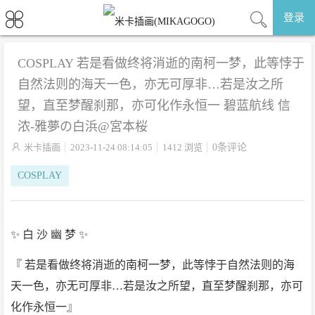
登录
COSPLAY 若是看做终将消逝的南柯一梦，此等悖于
自然法则的海天一色，亦无可厚非…若是汝之所
望，直至梦醒刹那，亦可化作永恒一 碧蓝航线 信
浓-雅夢の白浜@宮本桜

米卡插画
2023-11-24 08:14:05
1412 浏览
0条评论
COSPLAY
✨ 白 沙 幽 梦 ✨
『 若是看做终将消逝的南柯一梦，此等悖于自然法则的海
天一色，亦无可厚非…若是汝之所望，直至梦醒刹那，亦可
化作永恒一』