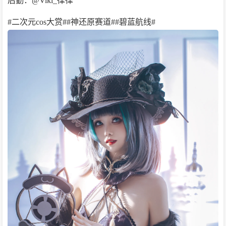
后勤：@Viki_律律
#二次元cos大赏##神还原赛道##碧蓝航线#