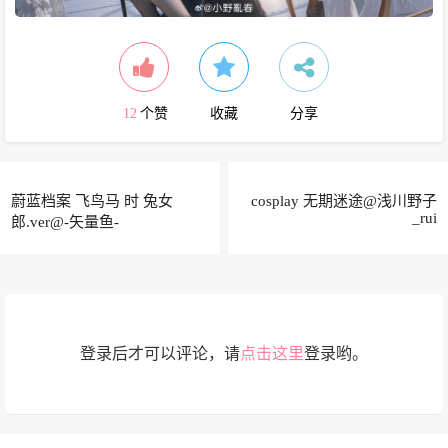
12
个赞
收藏
分享
蔚蓝档案 飞鸟马 时 兔女
cosplay 无期迷途@浅川野子
_rui
郎.ver@-矢量鱼-
登录后才可以评论，请
点击这里
登录哟。