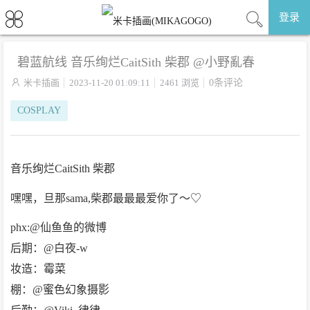
登录
碧蓝航线 音乐绚烂CaitSith 柴郡 @小野亂春

米卡插画
2023-11-20 01:09:11
2461 浏览
0条评论
COSPLAY
音乐绚烂CaitSith 柴郡
嘿嘿，旦那sama,柴郡最最最爱你了～♡
phx:@仙鱼鱼的微博
后期：@白夜-w
妆造：霉菜
棚：@蜜色幻象摄影