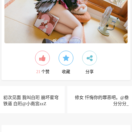
21
个赞
收藏
分享
初次见面 我叫白珩 崩坏星穹
修女 忏悔你的罪恶吧。@叁
铁道 白珩@小南宫zzZ
分分分_