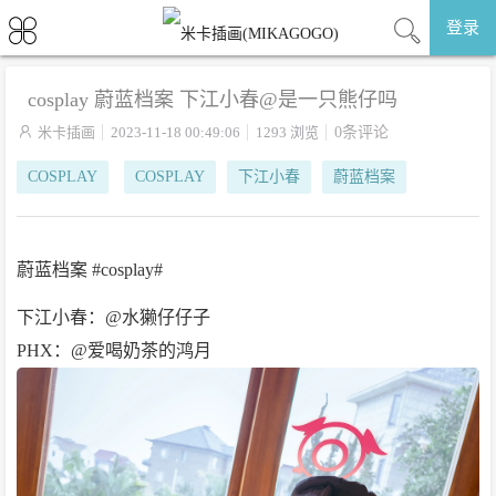
登录
cosplay 蔚蓝档案 下江小春@是一只熊仔吗

米卡插画
2023-11-18 00:49:06
1293 浏览
0条评论
COSPLAY
COSPLAY
下江小春
蔚蓝档案
蔚蓝档案 #cosplay#
下江小春：@水獭仔仔子
PHX：@爱喝奶茶的鸿月