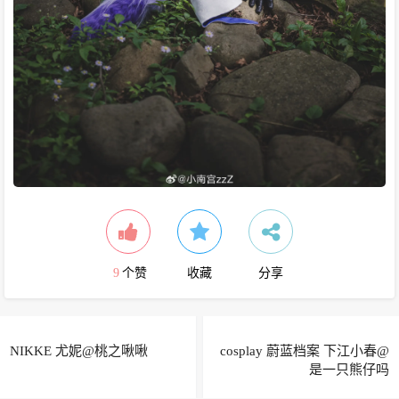
9
个赞
收藏
分享
NIKKE 尤妮@桃之啾啾
cosplay 蔚蓝档案 下江小春@
是一只熊仔吗