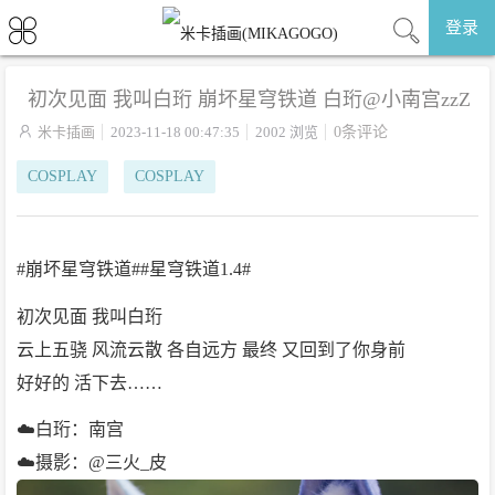
登录
初次见面 我叫白珩 崩坏星穹铁道 白珩@小南宫zzZ

米卡插画
2023-11-18 00:47:35
2002 浏览
0条评论
COSPLAY
COSPLAY
#崩坏星穹铁道##星穹铁道1.4#
初次见面 我叫白珩
云上五骁 风流云散 各自远方 最终 又回到了你身前
好好的 活下去……
☁️白珩：南宫
☁️摄影：@三火_皮