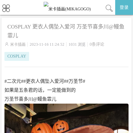
登录
COSPLAY 更衣人偶坠入爱河 万圣节喜多川@鳗鱼
霏儿

米卡插画
2023-11-16 11:24:52
1031 浏览
0条评论
COSPLAY
#二次元##更衣人偶坠入爱河##万圣节#
如果是五条君的话，一定能做到的
万圣节喜多川@鳗鱼霏儿