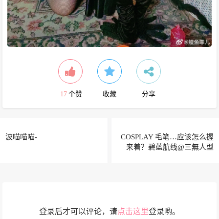
17
个赞
收藏
分享
波喵喵喵-
COSPLAY 毛笔…应该怎么握
来着？碧蓝航线@三無人型
登录后才可以评论，请
点击这里
登录哟。