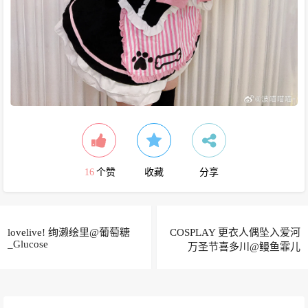
16
个赞
收藏
分享
lovelive! 绚濑绘里@葡萄糖
COSPLAY 更衣人偶坠入爱河
_Glucose
万圣节喜多川@鳗鱼霏儿