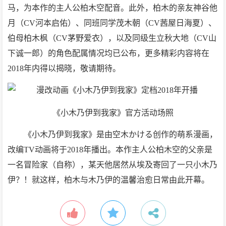
马，为本作的主人公柏木空配音。此外，柏木的亲友神谷他
月（CV河本启佑）、同班同学茂木朝（CV茜屋日海夏）、
伯母柏木枫（CV茅野爱衣），以及同级生立秋大地（CV山
下诚一郎）的角色配属情况均已公布，更多精彩内容将在
2018年内得以揭晓，敬请期待。
《小木乃伊到我家》官方活动场照
《小木乃伊到我家》是由空木かける创作的萌系漫画，
改编TV动画将于2018年播出。本作主人公柏木空的父亲是
一名冒险家（自称），某天他居然从埃及寄回了一只小木乃
伊？！就这样，柏木与木乃伊的温馨治愈日常由此开幕。