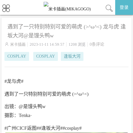
登录
遇到了一只特别特别可爱的萌虎 (>^ω^<) 龙与虎 逢
坂大河@是馒头鸭w

米卡插画
2023-11-11 14:59:57
1208 浏览
0条评论
COSPLAY
COSPLAY
逢坂大河
#龙与虎#
遇到了一只特别特别可爱的萌虎 (>^ω^<)
出镜：@是馒头鸭w
摄影：Tenka·
#广州CICF返图##逢坂大河##cosplay# ​​​