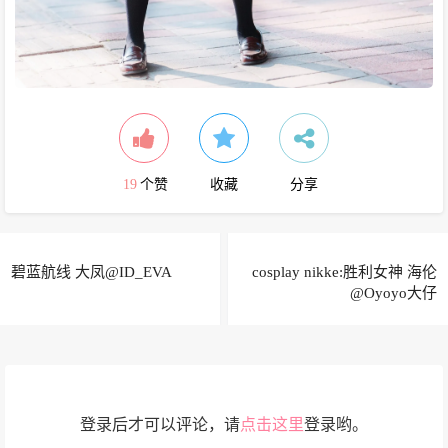
19
个赞
收藏
分享
碧蓝航线 大凤@ID_EVA
cosplay nikke:胜利女神 海伦
@Oyoyo大仔
登录后才可以评论，请
点击这里
登录哟。