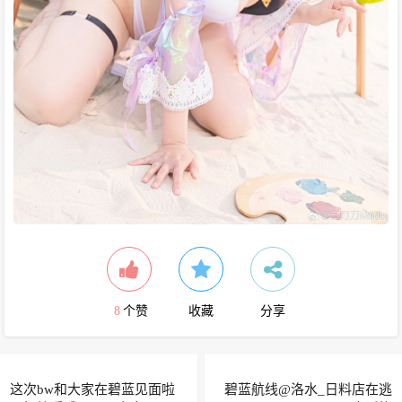
8
个赞
收藏
分享
这次bw和大家在碧蓝见面啦
碧蓝航线@洛水_日料店在逃