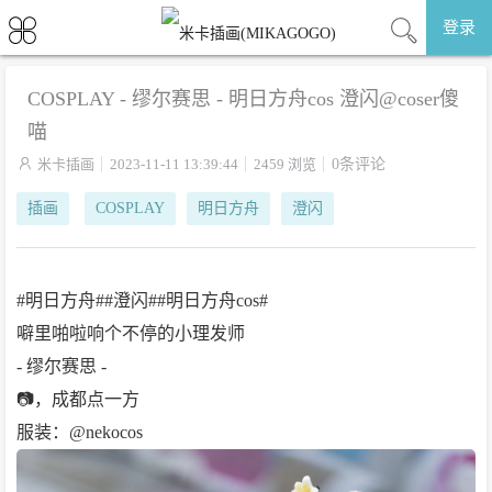
登录
COSPLAY - 缪尔赛思 - 明日方舟cos 澄闪@coser傻
喵

米卡插画
2023-11-11 13:39:44
2459 浏览
0条评论
插画
COSPLAY
明日方舟
澄闪
#明日方舟##澄闪##明日方舟cos#
噼里啪啦响个不停的小理发师
- 缪尔赛思 -
📷，成都点一方
服装：@nekocos ​​​