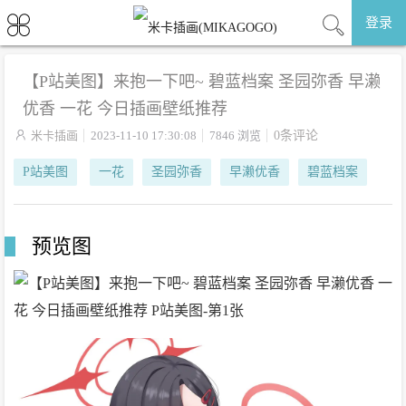
登录
【P站美图】来抱一下吧~ 碧蓝档案 圣园弥香 早濑
优香 一花 今日插画壁纸推荐

米卡插画
2023-11-10 17:30:08
7846 浏览
0条评论
P站美图
一花
圣园弥香
早濑优香
碧蓝档案
预览图