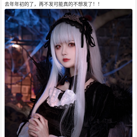
去年年初的了，再不发可能真的不想发了！！ ​​​