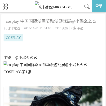
登录
cosplay 中国国际漫画节动漫游戏展@小瑶幺幺幺

米卡插画
2023-11-11 11:04:08
3336 浏览
0条评论
COSPLAY
出镜：@小瑶幺幺幺