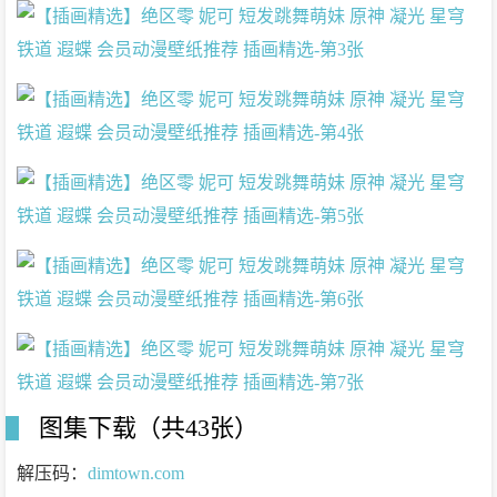
图集下载（共43张）
解压码：
dimtown.com