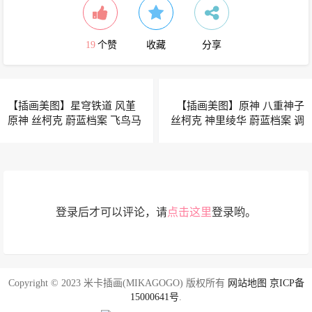
19
个赞
收藏
分享
【插画美图】星穹铁道 风堇
【插画美图】原神 八重神子
原神 丝柯克 蔚蓝档案 飞鸟马
丝柯克 神里绫华 蔚蓝档案 调
时 早濑优香 圣园未花 小鲨鱼
月莉音 星穹铁道 流萤 遐蝶 东
绝区零 仪玄 动漫壁纸推荐
方Project 博丽灵梦 动漫壁纸
推荐
登录后才可以评论，请
点击这里
登录哟。
Copyright © 2023 米卡插画(MIKAGOGO) 版权所有
网站地图
京ICP备
15000641号
.