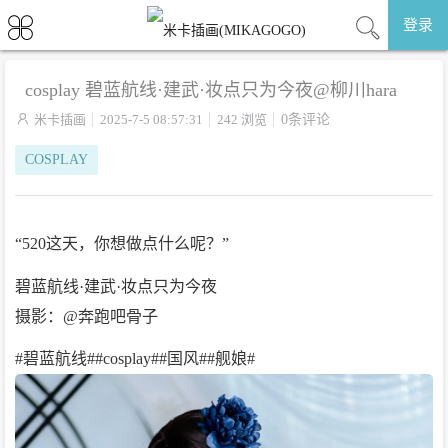
登录
cosplay 碧蓝航线·建武·妆点只为今夜@柳川hara

米卡插画
2025-7-5 08:57:31
242 浏览
0条评论
COSPLAY
“520这天，你想做点什么呢？”
碧蓝航线·建武·妆点只为今夜
摄影：@奔跑吧骨子
#碧蓝航线##cosplay##国风##舰娘# ​​​