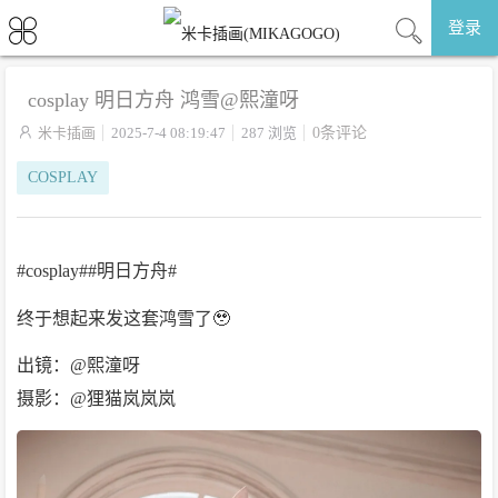
登录
cosplay 明日方舟 鸿雪@熙潼呀

米卡插画
2025-7-4 08:19:47
287 浏览
0条评论
COSPLAY
#cosplay##明日方舟#
终于想起来发这套鸿雪了🥹
出镜：@熙潼呀
摄影：@狸猫岚岚岚