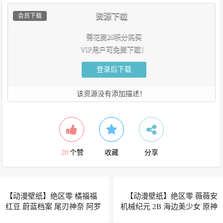
资源下载
会员下载
需花费20积分购买
VIP用户可免费下载！
登录后下载
该资源没有添加描述！
20
个赞
收藏
分享
【动漫壁纸】绝区零 橘福福
【动漫壁纸】绝区零 薇薇安
红豆 蔚蓝档案 尾刃神奈 阿罗
机械纪元 2B 海边美少女 原神
娜 星穹铁道 流萤 银狼 插画美
神里绫华 插画美图推荐