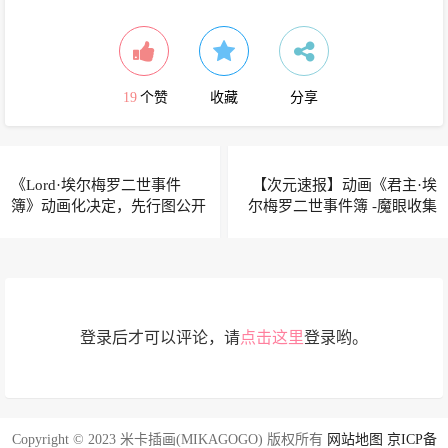
19
个赞
收藏
分享
《Lord·埃尔梅罗二世事件
【次元速报】动画《君主·埃
簿》动画化决定，先行图公开
尔梅罗二世事件簿 -魔眼收集
列车 Grace note-》特别篇PV
登录后才可以评论，请
点击这里
登录哟。
Copyright © 2023 米卡插画(MIKAGOGO) 版权所有
网站地图
京ICP备