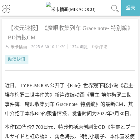
登录
【次元速报】《魔眼收集列车 Grace note- 特別編》
BD情报CM

米卡插画
2025-6-30 10:11:20
1374 浏览
0条评论
动漫快讯
近日，TYPE-MOON公开了《Fate》世界观下轻小说《君主·
埃尔梅罗二世事件簿》新篇改编动画《君主·埃尔梅罗二世
事件簿：魔眼收集列车 Grace note- 特別編》的最新CM，其
中介绍了本作BD的贩售情报，发售时间为2022年3月30日。
本作BD售价7,700日元，特典包括原创剧集CD《生霊とプー
ルサイドと虹の橋》、角色海报、特别小册子、本作宣发使