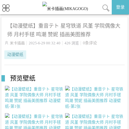
登录
【动漫壁纸】重音テト 星穹铁道 风堇 学院偶像大
师 月村手毬 鸣潮 赞妮 插画美图推荐

米卡插画
2025-6-29 00:32:40
426 浏览
0条评论
动漫壁纸
预览壁纸