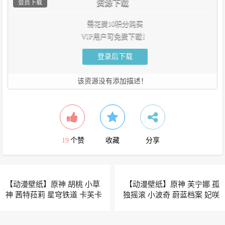
资源下载
会员下载
需花费10积分购买
VIP用户可免费下载！
登录后下载
该资源没有添加描述！
19
个赞
收藏
分享
【动漫壁纸】原神 胡桃 小草
【动漫壁纸】原神 芙宁娜 孤
神 茜特菈莉 星穹铁道 卡芙卡
独摇滚 小波奇 蔚蓝档案 妃咲
赛飞儿 绝区零 橘福福 蔚蓝档
插画美图推荐
案 鬼方佳代子 插画美图推荐