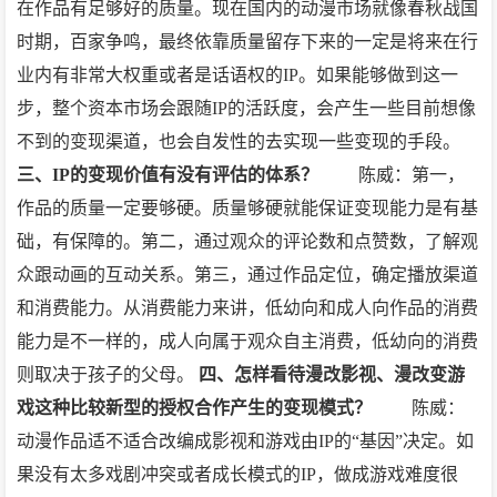
在作品有足够好的质量。现在国内的动漫市场就像春秋战国
时期，百家争鸣，最终依靠质量留存下来的一定是将来在行
业内有非常大权重或者是话语权的IP。如果能够做到这一
步，整个资本市场会跟随IP的活跃度，会产生一些目前想像
不到的变现渠道，也会自发性的去实现一些变现的手段。
三、IP的变现价值有没有评估的体系？
陈威：第一，
作品的质量一定要够硬。质量够硬就能保证变现能力是有基
础，有保障的。第二，通过观众的评论数和点赞数，了解观
众跟动画的互动关系。第三，通过作品定位，确定播放渠道
和消费能力。从消费能力来讲，低幼向和成人向作品的消费
能力是不一样的，成人向属于观众自主消费，低幼向的消费
则取决于孩子的父母。
四、怎样看待漫改影视、漫改变游
戏这种比较新型的授权合作产生的变现模式？
陈威：
动漫作品适不适合改编成影视和游戏由IP的“基因”决定。如
果没有太多戏剧冲突或者成长模式的IP，做成游戏难度很