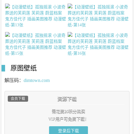
原图壁纸
解压码：
dimtown.com
资源下载
会员下载
需花费20积分购买
VIP用户可免费下载！
登录后下载