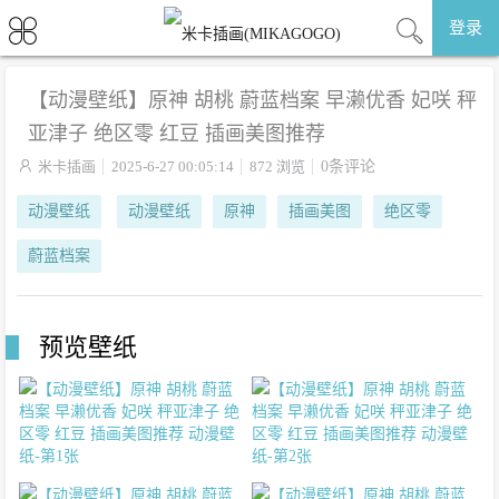
登录
【动漫壁纸】原神 胡桃 蔚蓝档案 早濑优香 妃咲 秤
亚津子 绝区零 红豆 插画美图推荐

米卡插画
2025-6-27 00:05:14
872 浏览
0条评论
动漫壁纸
动漫壁纸
原神
插画美图
绝区零
蔚蓝档案
预览壁纸