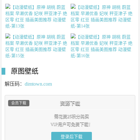
原图壁纸
解压码：
dimtown.com
资源下载
会员下载
需花费25积分购买
VIP用户可免费下载！
登录后下载