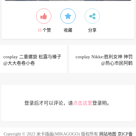
16
个赞
收藏
分享
cosplay 二重螺旋 松露与榛子
cosplay Nikke:胜利女神 神罚
@大大卷卷小卷
@热心市民阿鹤
登录后才可以评论，请
点击这里
登录哟。
Copyright © 2023 米卡插画(MIKAGOGO) 版权所有
网站地图
京ICP备