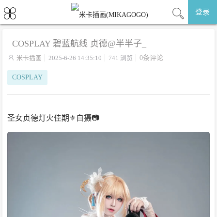
登录
COSPLAY 碧蓝航线 贞德@半半子_

米卡插画
2025-6-26 14:35:10
741 浏览
0条评论
COSPLAY
圣女贞德灯火佳期⚜️自摄📷