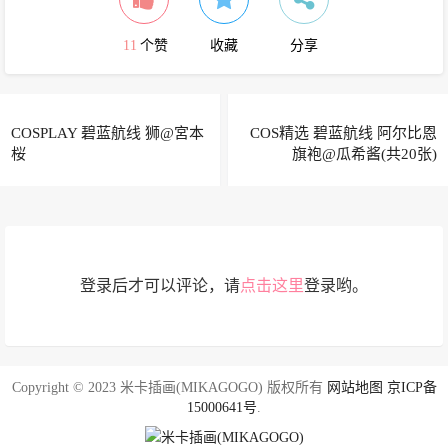
11
个赞
收藏
分享
COSPLAY 碧蓝航线 狮@宮本
COS精选 碧蓝航线 阿尔比恩
桜
旗袍@瓜希酱(共20张)
登录后才可以评论，请
点击这里
登录哟。
Copyright © 2023 米卡插画(MIKAGOGO) 版权所有
网站地图
京ICP备
15000641号
.