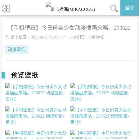
登录
【手机壁纸】今日份美少女动漫插画来咯。250622

米卡插画
2025-6-23 12:03:17
269 浏览
0条评论
动漫壁纸
预览壁纸