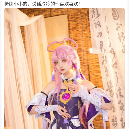
符卿小小的，说话冷冷的～喜欢喜欢！