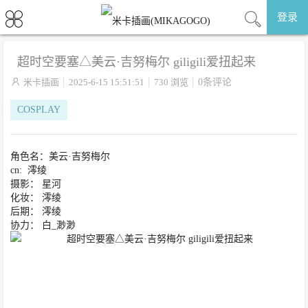
登录
超时空要塞△美云·吉努梅尔 giligili爱扭起来

米卡插画
2025-6-15 15:51:51
730 浏览
0条评论
COSPLAY
角色名：美云·吉努梅尔
cn: 澪绫
摄影： 星河
化妆： 澪绫
后期： 澪绫
协力： 白_渺渺