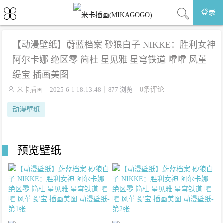
登录
【动漫壁纸】蔚蓝档案 砂狼白子 NIKKE：胜利女神
阿尔卡娜 绝区零 简杜 星见雅 星穹铁道 嚯嚯 风堇
缇宝 插画美图

米卡插画
2025-6-1 18:13:48
877 浏览
0条评论
动漫壁纸
预览壁纸