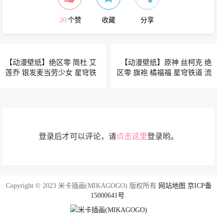
20
个赞
收藏
分享
【动漫壁纸】绝区零 简杜 艾
【动漫壁纸】原神 丝柯克 绝
莲乔 银发麦当劳少女 星穹铁
区零 旗袍 橘福福 星穹铁道 流
道 银狼 插画美图推荐
萤 蔚蓝档案 阿罗娜 调月莉音
初音未来 插画美图推荐
登录后才可以评论，请
点击这里
登录哟。
Copyright © 2023 米卡插画(MIKAGOGO) 版权所有
网站地图
京ICP备
15000641号
.