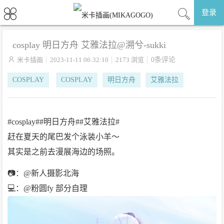
登录
cosplay 明日方舟 艾雅法拉@溯兮-sukki

米卡插画
2023-11-11 06:32:10
2173 浏览
0条评论
COSPLAY
COSPLAY
明日方舟
艾雅法拉
#cosplay##明日方舟##艾雅法拉#
赶在夏天的尾巴发个泳装小羊～
其实是之前去漫展海边的场照。
📷：@新人摄影北海
💻：@粉圆fy 部分自理 ​​​