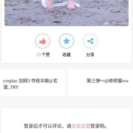
10
个赞
收藏
分享
cosplay 剑网3 夺夜伞娘@玄
第三弹～@修修猫ww ​​​
谙_TRY
登录后才可以评论，请
点击这里
登录哟。