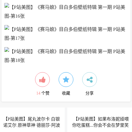
14
个赞
收藏
分享
【P站美图】尾丸波尔卡 白银
【P站美图】如果布洛妮娅喂
诺艾尔 原神草神 德丽莎·阿波
你吃蛋糕...你会不会在梦里笑
卡利斯 插画壁纸推荐
醒？