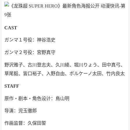
CAST
ガンマ１号役：神谷浩史
ガンマ２号役：宮野真守
野沢雅子、古川登志夫、久川綾、堀川りょう、田中真弓、
草尾毅、皆口裕子、入野自由、ボルケーノ太田、竹内良太
STAFF
原作・剧本・角色设计：鳥山明
导演：児玉徹郎
作画监督：久保田誓