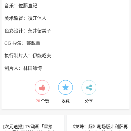
音乐：佐藤直紀
美术监督：須江信人
色彩设计：永井留美子
CG 导演：鄭載薫
执行制片人：伊能昭夫
制片人：林田師博
20
个赞
收藏
分享
[次元速报] TV动画「星掠
《龙珠：超》剧场版弗利萨再