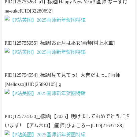
PID[125755263_p1]_标题[Happy New Year‼︎]画师[なーすけ
na-suke]UID[32280692]
PID[125755955]_标题[お正月は巫女]画师[村上水軍]
PID[125754554]_标题[見て見てっ！大吉だよっ..!]画师
[Mellozzo]UID[25892105] g
PID[125774320]_标题[【2025】明けましておめでとうござ
います！【アムネロ】]画师[ひょころー]UID[21637188]