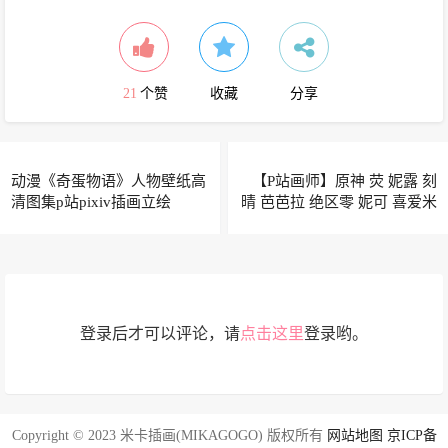
21
个赞
收藏
分享
动漫《奇蛋物语》人物壁纸高
【P站画师】原神 荧 妮露 刻
清图集p站pixiv插画立绘
晴 芭芭拉 绝区零 妮可 喜爱米
哈游的日本插画师nasii的插画
作品推荐
登录后才可以评论，请
点击这里
登录哟。
Copyright © 2023 米卡插画(MIKAGOGO) 版权所有
网站地图
京ICP备