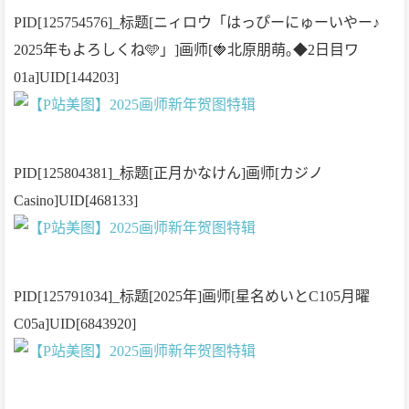
PID[125754576]_标题[ニィロウ「はっぴーにゅーいやー♪
2025年もよろしくね🩵」]画师[🍓北原朋萌｡◆2日目ワ
01a]UID[144203]
PID[125804381]_标题[正月かなけん]画师[カジノ
Casino]UID[468133]
PID[125791034]_标题[2025年]画师[星名めいとC105月曜
C05a]UID[6843920]