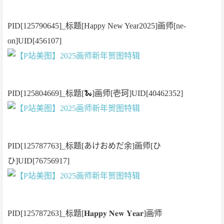
PID[125790645]_标题[Happy New Year2025]画师[ne-
on]UID[456107]
PID[125804669]_标题[🐍]画师[壱珂]UID[40462352]
PID[125787763]_标题[あけおめだ余]画师[ひ
ひ]UID[76756917]
PID[125787263]_标题[𝐇𝐚𝐩𝐩𝐲 𝐍𝐞𝐰 𝐘𝐞𝐚𝐫]画师