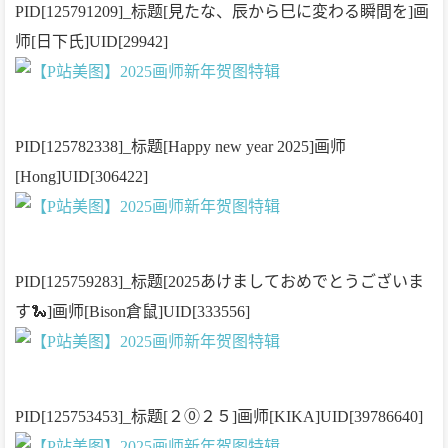
PID[125791209]_标题[見たな、辰から巳に変わる瞬間を]画
师[日下氏]UID[29942]
PID[125782338]_标题[Happy new year 2025]画师
[Hong]UID[306422]
PID[125759283]_标题[2025あけましておめでとうございま
す🐍]画师[Bison倉鼠]UID[333556]
PID[125753453]_标题[２⓪２５]画师[KIKA]UID[39786640]