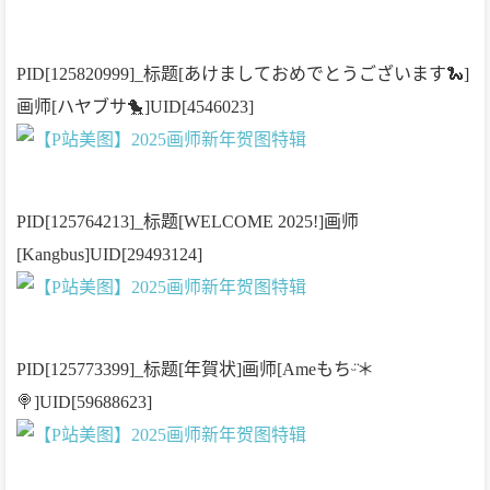
PID[125820999]_标题[あけましておめでとうございます🐍]
画师[ハヤブサ🐤]UID[4546023]
PID[125764213]_标题[WELCOME 2025!]画师
[Kangbus]UID[29493124]
PID[125773399]_标题[年賀状]画师[Ameもちᵕ̈＊
🍭]UID[59688623]