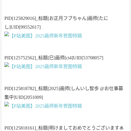
PID[125829016]_标题[お正月フブちゃん]画师[たに
し]UID[99552617]
PID[125752562]_标题[巳]画师[ci4]UID[53708057]
PID[125818782]_标题[2025]画师[しんいし智歩 @お仕事募
集中]UID[2051009]
PID[125818161]_标题[明けましておめでとうございます🎍