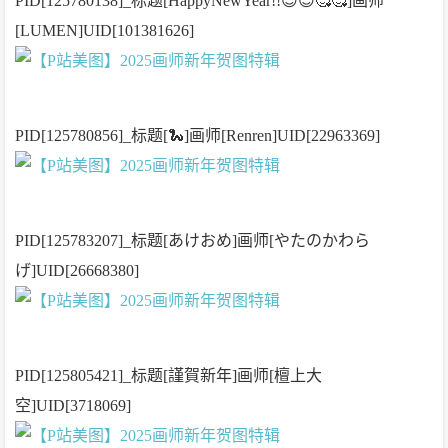
PID[125780138]_标题[HappyNewYear!!😍😍🥰🥰]画师
[LUMEN]UID[101381626]
PID[125780856]_标题[🐍]画师[Renren]UID[22963369]
PID[125783207]_标题[あけおめ]画师[やたのかわら
げ]UID[26668380]
PID[125805421]_标题[謹賀新年]画师[檀上大
空]UID[3718069]