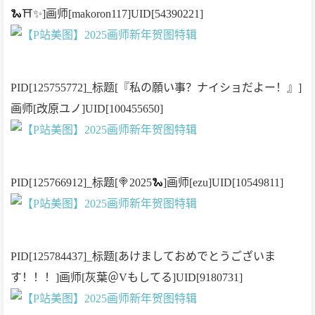
🐍⛩✨]画师[makoron117]UID[54390221]
PID[125755772]_标题[『私の願い事？ナイショだよー！』]
画师[改原ユノ]UID[100455650]
PID[125766912]_标题[🍭2025🐍]画师[ezu]UID[10549811]
PID[125784437]_标题[あけましておめでとうございま
す！！！]画师[灰葉＠Vもしてる]UID[9180731]