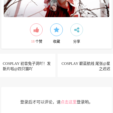
18
个赞
收藏
分享
COSPLAY 初音兔子洞吖！发
COSPLAY 碧蓝航线 尾张@星
新片啦@四只猫吖
之迟迟
登录后才可以评论，请
点击这里
登录哟。