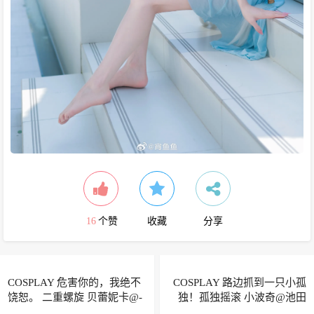
16
个赞
收藏
分享
COSPLAY 危害你的，我绝不
COSPLAY 路边抓到一只小孤
饶恕。 二重螺旋 贝蕾妮卡@-
独！孤独摇滚 小波奇@池田
爵冷-
七帆七田池