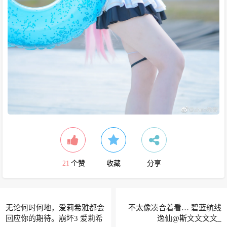
21
个赞
收藏
分享
无论何时何地，爱莉希雅都会
不太像凑合着看… 碧蓝航线
回应你的期待。崩坏3 爱莉希
逸仙@斯文文文文_